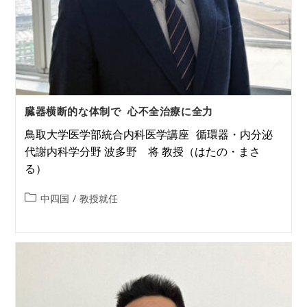
臓器横断的な体制で 心不全治療に全力
鳥取大学医学部統合内科医学講座 循環器・内分泌
代謝内科学分野 波多野 将 教授（はたの・まさ
る）
中四国
/
教授就任