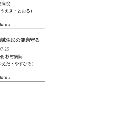
民病院
（うえき・とおる）
ore »
地域住民の健康守る
07-25
会 杉村病院
まつえだ・やすひろ）
ore »