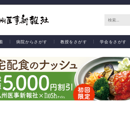
サ
イ
着
病院からさがす
教授をさがす
学会をさがす
ト
内
検
索