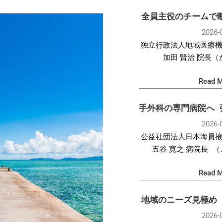
全員主役のチームで
2026-
独立行政法人地域医療
加田 賢治 院長
Read M
手外科の専門病院へ
2026-
公益社団法人日本海員
五谷 寛之 病院長 
Read M
地域のニーズ見極め
2026-