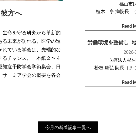
福山市
植木 亨 病院長 
の彼方へ
Read M
。生命を守る研究から革新的
ある未来が訪れる。医学の進
労働環境を整備し 
かれている学会は、先端的な
2026-
するチャンス。 本紙２〜４
医療法人杉村
認知症予防学会学術集会、日
松枝 康弘 院長（
ーサーミア学会の概要を各会
Read M
今月の新着記事一覧へ