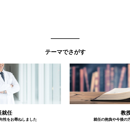
テーマでさがす
長就任
教
向性をお尋ねしました
就任の抱負や今後の