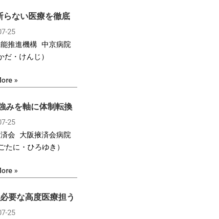
断らない医療を徹底
07-25
機能推進機構 中京病院
（かだ・けんじ）
ore »
 強みを軸に体制転換
07-25
掖済会 大阪掖済会病院
（ごたに・ひろゆき）
ore »
 必要な高度医療担う
07-25