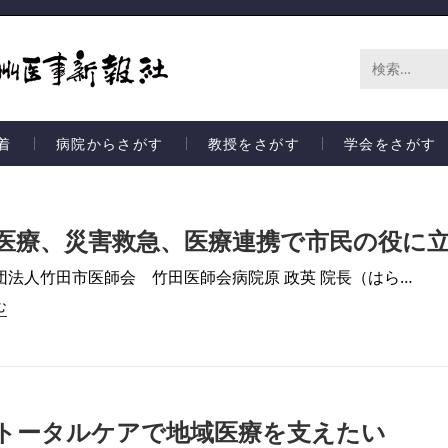
サ
イ
着
病院からさがす
教授をさがす
学会をさがす
ト
内
検
医療、災害救急、医療連携で市民の役に
索
団法人竹田市医師会 竹田医師会病院原 政英 院長（はら…
む
トータルケアで地域医療を支えたい