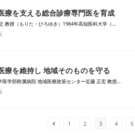
医療を支える総合診療専門医を育成
浩之 教授（もりた・ひろゆき）1984年高知医科大学（…
む
医療を維持し 地域そのものを守る
学医学部附属病院 地域医療政策センター近藤 正宏 教授…
む
1
2
3
4
5