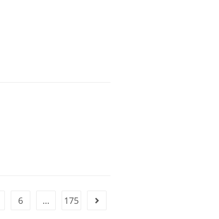
6
…
175