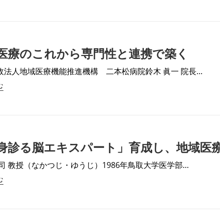
医療のこれから専門性と連携で築く
政法人地域医療機能推進機構 二本松病院鈴木 眞一 院長…
む
身診る脳エキスパート」育成し、地域医
裕司 教授（なかつじ・ゆうじ）1986年鳥取大学医学部…
む