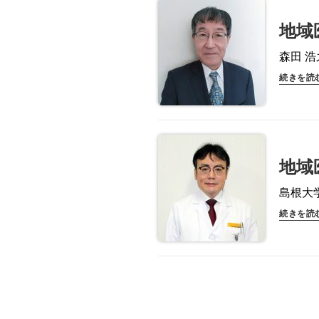
地域
森田 
続きを読
地域
島根大
続きを読