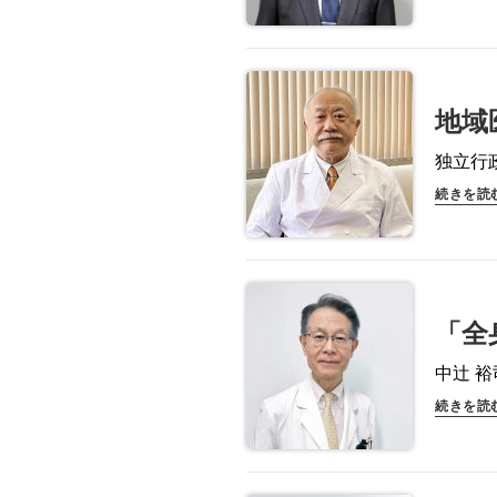
地域
独立行
続きを読
「全
中辻 
続きを読