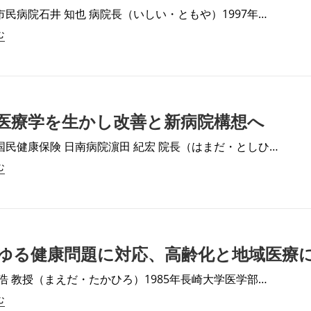
市民病院石井 知也 病院長（いしい・ともや）1997年…
む
医療学を生かし改善と新病院構想へ
国民健康保険 日南病院濵田 紀宏 院長（はまだ・としひ…
む
ゆる健康問題に対応、高齢化と地域医療
隆浩 教授（まえだ・たかひろ）1985年長崎大学医学部…
む