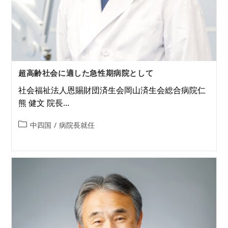
超高齢社会に適した急性期病院として
社会福祉法人恩賜財団済生会岡山済生会総合病院仁
熊 健文 院長…
中四国
/
病院長就任