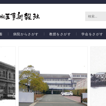
サ
イ
着
病院からさがす
教授をさがす
学会をさがす
ト
内
検
索