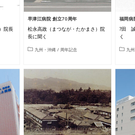
早津江病院 創立70周年
福岡病
）院長
松永高政（まつなが・たかまさ）院
?田 
長に聞く
く
九州・沖縄
/
周年記念
九州