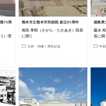
業70周
熊本市立熊本市民病院 創立80周年
徳島県
相良 孝昭（さがら・たかあき）院長
藤永 
ろう）理
に聞く
長に聞
九州・沖縄
/
周年記念
中四