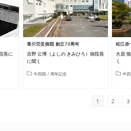
香川労災病院 創立70周年
松江赤
院長に
吉野 公博（よしの きみひろ）病院長
大居 
に聞く
く
中四国
/
周年記念
中四
1
2
3