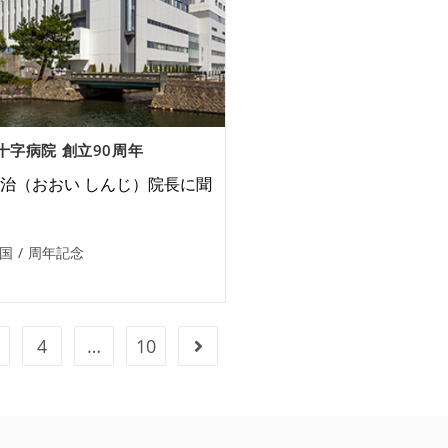
十字病院 創立90周年
慎治（おおい しんじ）院長に聞
国
/
周年記念
4
…
10