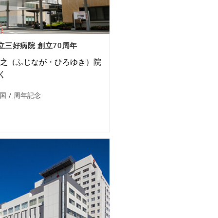
立三好病院 創立70周年
裕之（ふじなが・ひろゆき）院
く
国
/
周年記念