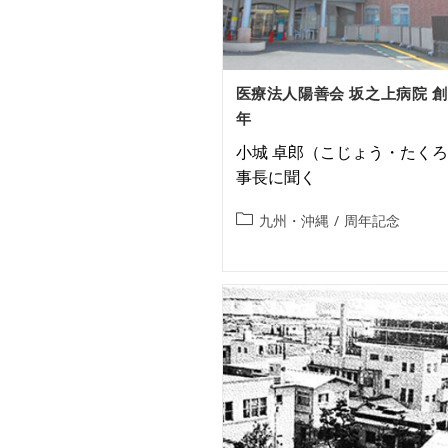
医療法人陽善会 坂之上病院 創
年
小城 卓郎（こじょう・たく
事長に聞く
九州・沖縄
/
周年記念