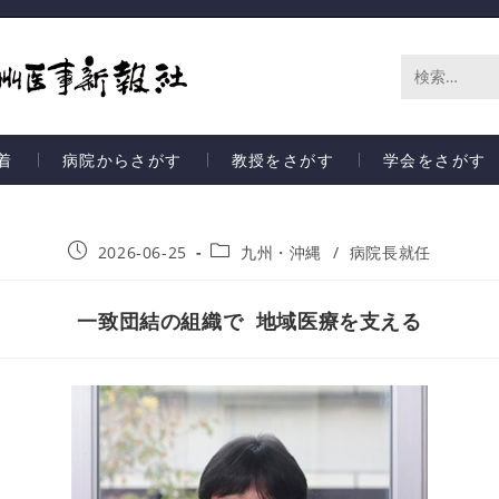
サ
イ
着
病院からさがす
教授をさがす
学会をさがす
ト
内
2026-06-25
九州・沖縄
/
病院長就任
検
索
一致団結の組織で 地域医療を支える