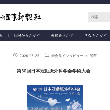
サ
イ
着
病院からさがす
教授をさがす
学会をさがす
ト
内
2026-05-25
学会長インタビュー
/
関西
検
索
第30回日本冠動脈外科学会学術大会