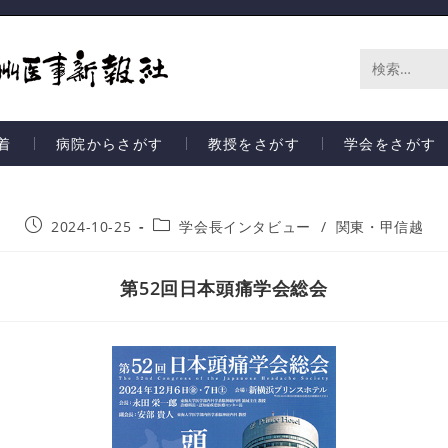
サ
イ
着
病院からさがす
教授をさがす
学会をさがす
ト
内
2024-10-25
学会長インタビュー
/
関東・甲信越
検
索
第52回日本頭痛学会総会