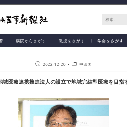
サ
イ
着
病院からさがす
教授をさがす
学会をさがす
ト
内
2022-12-20
中四国
検
索
地域医療連携推進法人の設立で地域完結型医療を目指