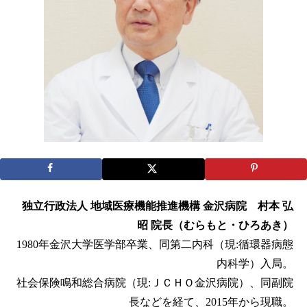
独立行政法人 地域医療機能推進機構 金沢病院 村本 弘
昭 院長（むらもと・ひろあき）
1980年金沢大学医学部卒業、同第二内科（現:循環器病態
内科学）入局。
社会保険鳴和総合病院（現:ＪＣＨＯ金沢病院）、同副院
長などを経て、2015年から現職。