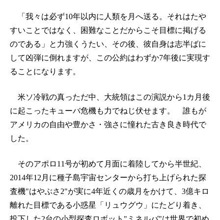
「我々は必ず10年以内に人類を月へ送る。それはたや
すいことではなく、困難なことだからこそ目標に掲げる
のである」と力強くうたい、その後、彼自身は志半ばに
して凶弾に倒れますが、この公約はわずか7年後に実現す
ることになります。
米ソ冷戦の真っただ中、大統領はこの演説から1カ月後
に起こったキューバ危機も力でねじ伏せます。 誰もが
アメリカの自由や豊かさ・強さに憧れた古き良き時代で
した。
そのアポロ11号が初めて月面に着陸してから半世紀、
2014年12月に種子島宇宙センターから打ち上げられた探
査機"はやぶさ2"が実に4年近くの歳月をかけて、3億キロ
離れた目標である小惑星「リュウグウ」にたどり着き、
投下した2台の小型探査ロボット"ミネルバ"は世界で初め