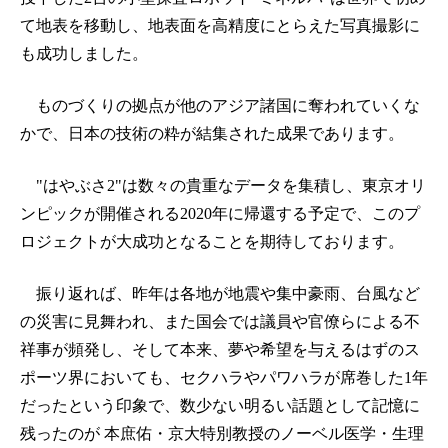
て地表を移動し、地表面を高精度にとらえた写真撮影に
も成功しました。
ものづくりの拠点が他のアジア諸国に奪われていくな
かで、日本の技術の粋が結集された成果であります。
"はやぶさ2"は数々の貴重なデータを集積し、東京オリ
ンピックが開催される2020年に帰還する予定で、このプ
ロジェクトが大成功となることを期待しております。
振り返れば、昨年は各地が地震や集中豪雨、台風など
の災害に見舞われ、また国会では議員や官僚らによる不
祥事が頻発し、そして本来、夢や希望を与えるはずのス
ポーツ界においても、セクハラやパワハラが席巻した1年
だったという印象で、数少ない明るい話題として記憶に
残ったのが 本庶佑・京大特別教授のノーベル医学・生理