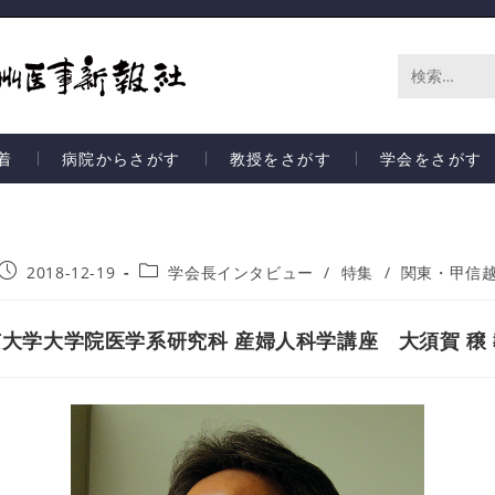
サ
イ
着
病院からさがす
教授をさがす
学会をさがす
ト
内
検
2018-12-19
学会長インタビュー
/
特集
/
関東・甲信
索
大学大学院医学系研究科 産婦人科学講座 大須賀 穣