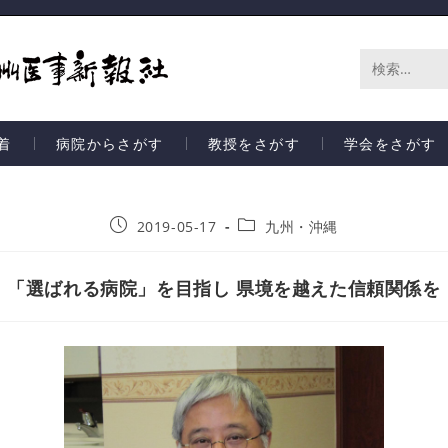
サ
イ
着
病院からさがす
教授をさがす
学会をさがす
ト
内
2019-05-17
九州・沖縄
検
索
「選ばれる病院」を目指し 県境を越えた信頼関係を