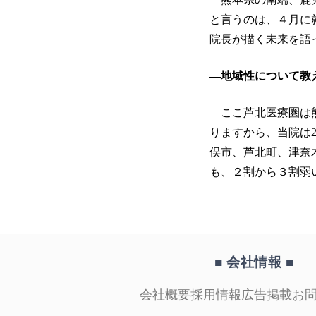
と言うのは、４月に
院長が描く未来を語
―地域性について教
ここ芦北医療圏は熊
りますから、当院は
俣市、芦北町、津奈
も、２割から３割弱
■ 会社情報
■
会社概要
採用情報
広告掲載
お